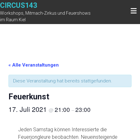
Zum
CIRCUS143
Inhalt
Workshops, Mitmach-Zirkus und Feuershows
springen
im Raum Kiel
« Alle Veranstaltungen
Diese Veranstaltung hat bereits stattgefunden.
Feuerkunst
17. Juli 2021
21:00
23:00
@
–
Jeden Samstag können Interessierte die
Feuerjongleure beobachten. Neueinsteigende