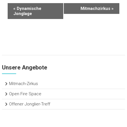
V
«
Dynamische
Mitmachzirkus
»
Jonglage
e
r
a
n
s
t
Unsere Angebote
a
l
Mitmach-Zirkus
t
u
Open Fire Space
n
Offener Jonglier-Treff
g
-