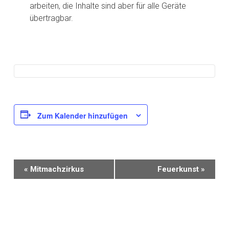
arbeiten, die Inhalte sind aber für alle Geräte
übertragbar.
Zum Kalender hinzufügen
V
«
Mitmachzirkus
Feuerkunst
»
e
r
a