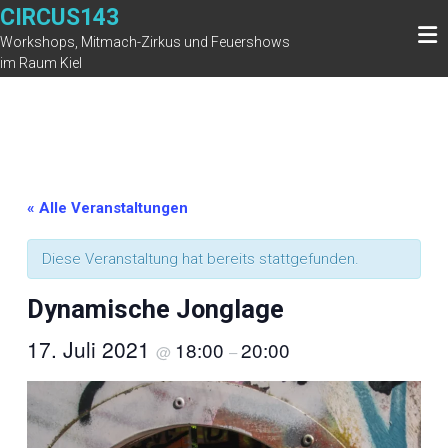
Zum
CIRCUS143
Inhalt
Workshops, Mitmach-Zirkus und Feuershows
springen
im Raum Kiel
« Alle Veranstaltungen
Diese Veranstaltung hat bereits stattgefunden.
Dynamische Jonglage
17. Juli 2021
18:00
20:00
@
–