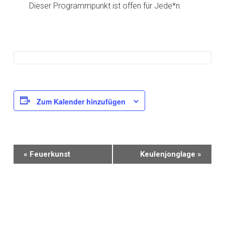
Dieser Programmpunkt ist offen für Jede*n.
Zum Kalender hinzufügen
V
«
Feuerkunst
Keulenjonglage
»
e
r
a
n