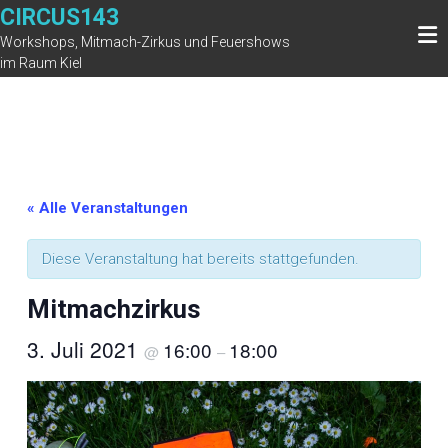
Zum
CIRCUS143
Inhalt
Workshops, Mitmach-Zirkus und Feuershows
springen
im Raum Kiel
« Alle Veranstaltungen
Diese Veranstaltung hat bereits stattgefunden.
Mitmachzirkus
3. Juli 2021
16:00
18:00
@
–