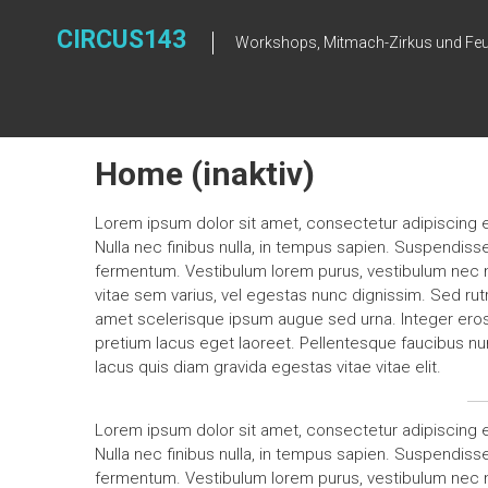
Zum
Inhalt
CIRCUS143
Workshops, Mitmach-Zirkus und Fe
springen
Home (inaktiv)
Lorem ipsum dolor sit amet, consectetur adipiscing eli
Nulla nec finibus nulla, in tempus sapien. Suspendis
fermentum. Vestibulum lorem purus, vestibulum nec nu
vitae sem varius, vel egestas nunc dignissim. Sed rutr
amet scelerisque ipsum augue sed urna. Integer eros mi
pretium lacus eget laoreet. Pellentesque faucibus nun
lacus quis diam gravida egestas vitae vitae elit.
Lorem ipsum dolor sit amet, consectetur adipiscing eli
Nulla nec finibus nulla, in tempus sapien. Suspendis
fermentum. Vestibulum lorem purus, vestibulum nec nu