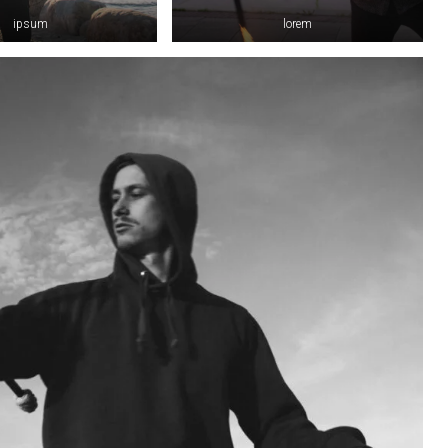
ipsum
lorem