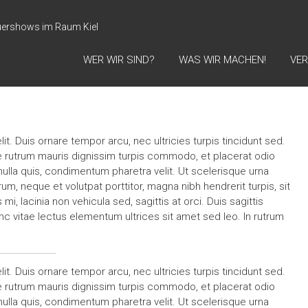
uershows im Raum Kiel
WER WIR SIND?
WAS WIR MACHEN!
VE
t. Duis ornare tempor arcu, nec ultricies turpis tincidunt sed.
se rutrum mauris dignissim turpis commodo, et placerat odio
lla quis, condimentum pharetra velit. Ut scelerisque urna
um, neque et volutpat porttitor, magna nibh hendrerit turpis, sit
, lacinia non vehicula sed, sagittis at orci. Duis sagittis
c vitae lectus elementum ultrices sit amet sed leo. In rutrum
t. Duis ornare tempor arcu, nec ultricies turpis tincidunt sed.
se rutrum mauris dignissim turpis commodo, et placerat odio
lla quis, condimentum pharetra velit. Ut scelerisque urna