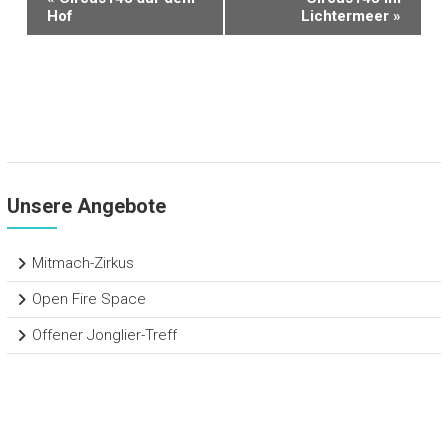
Hof
Lichtermeer
»
e
r
a
n
s
t
Unsere Angebote
a
l
Mitmach-Zirkus
t
u
Open Fire Space
n
Offener Jonglier-Treff
g
-
N