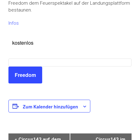
Freedom dem Feuerspektakel auf der Landungsplattform
bestaunen.
Infos
kostenlos
Freedom
Zum Kalender hinzufügen
V
«
Circus143 auf dem
Circus143 im