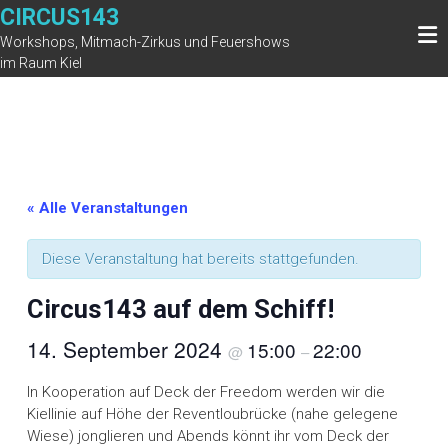
Zum
CIRCUS143
Inhalt
Workshops, Mitmach-Zirkus und Feuershows
springen
im Raum Kiel
« Alle Veranstaltungen
Diese Veranstaltung hat bereits stattgefunden.
Circus143 auf dem Schiff!
14. September 2024
15:00
22:00
@
–
In Kooperation auf Deck der Freedom werden wir die
Kiellinie auf Höhe der Reventloubrücke (nahe gelegene
Wiese) jonglieren und Abends könnt ihr vom Deck der